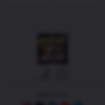
CONNECT WITH US