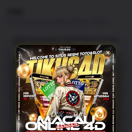
FAQ
Pertanyaan Yang Sering Diajukan Member TIKUS4D
1) Apa yang membuat TIKUS4D dikenal sebagai
Bandar Togel Terpercaya?
2) Apa saja yang tersedia di TIKUS4D?
3) Mengapa banyak pengguna memilih
TIKUS4D?
4) Apakah TIKUS4D menghadirkan permainan
yang aktif setiap hari
5) Apa yang menjadi daya tarik utama