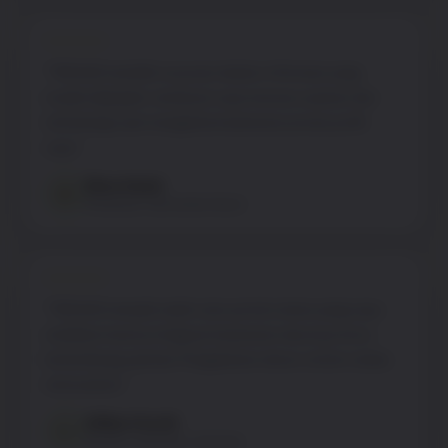
★★★★★
"TIKUS4D memiliki susunan dasbor informasi yang
mudah dijalajahi, membuat saya merasa nyaman dan
terlindungi saat mengelola keamanan privasi profil
saya."
Bima Astuti
K
Pontianak, Kalimantan Barat
★★★★★
"TIKUS4D menjadi salah satu portal utama yang saya
andalkan karena integrasi keamanan akunnya terus
berkembang optimal. Pengalaman akses sistem selalu
memuaskan."
Aditya Gozali
L
Bandar Lampung, Lampung